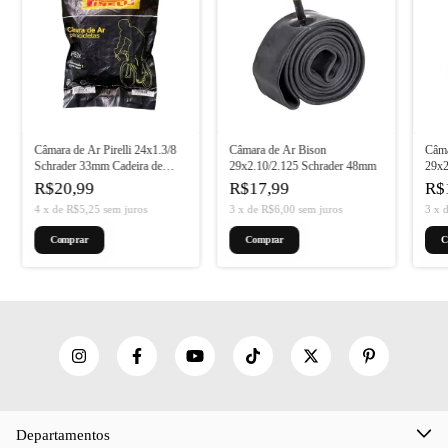
Câmara de Ar Pirelli 24x1.3/8
Câmara de Ar Bison
Câma
Schrader 33mm Cadeira de
29x2.10/2.125 Schrader 48mm
29x2
Roda
R$20,99
R$17,99
R$
4
x
de
R$5,25
sem juros
3
x
de
R$6,00
sem juros
3
x
Departamentos