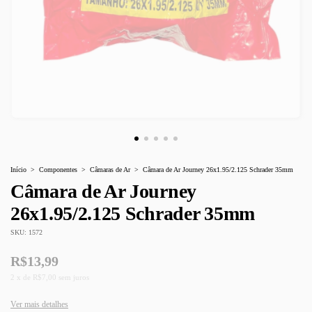
Início
>
Componentes
>
Câmaras de Ar
>
Câmara de Ar Journey 26x1.95/2.125 Schrader 35mm
Câmara de Ar Journey
26x1.95/2.125 Schrader 35mm
SKU:
1572
R$13,99
2
x
de
R$7,00
sem juros
Ver mais detalhes