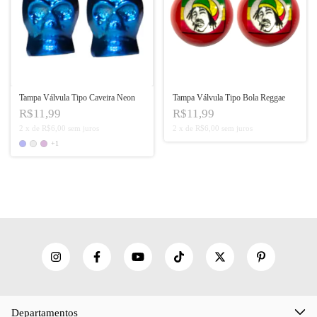
Tampa Válvula Tipo Caveira Neon
Tampa Válvula Tipo Bola Reggae
R$11,99
R$11,99
2
x
de
R$6,00
sem juros
2
x
de
R$6,00
sem juros
+1
Departamentos