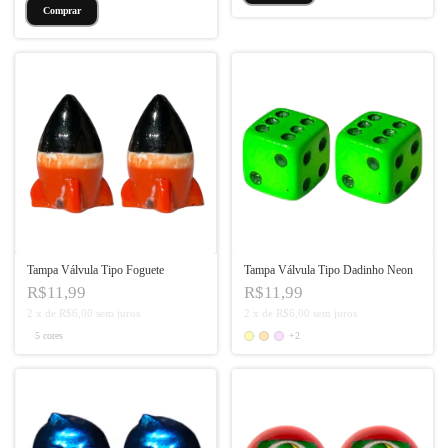
Comprar
Tampa Válvula Tipo Foguete
Tampa Válvula Tipo Dadinho Neon
R$11,99
R$11,99
2
x
de
R$6,00
sem juros
2
x
de
R$6,00
sem juros
5 cores
+2