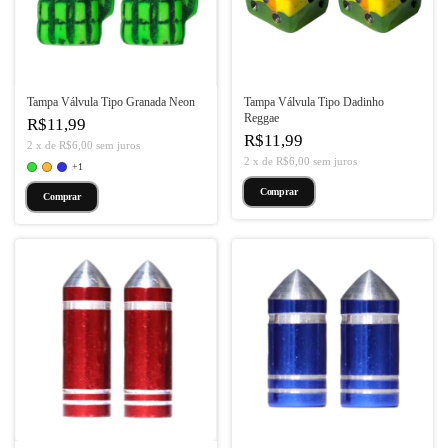
Tampa Válvula Tipo Granada Neon
Tampa Válvula Tipo Dadinho
Reggae
R$11,99
R$11,99
2
x
de
R$6,00
sem juros
2
x
de
R$6,00
sem juros
+1
Comprar