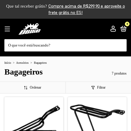
Que tal receber grátis?
0
Início
>
Acessórios
>
Bagageiros
Bagageiros
7 produtos
Ordenar
Filtrar