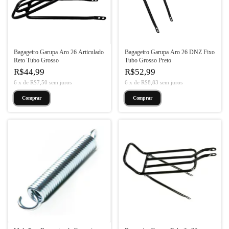
Bagageiro Garupa Aro 26 Articulado
Bagageiro Garupa Aro 26 DNZ Fixo
Reto Tubo Grosso
Tubo Grosso Preto
R$44,99
R$52,99
6
x
de
R$7,50
sem juros
6
x
de
R$8,83
sem juros