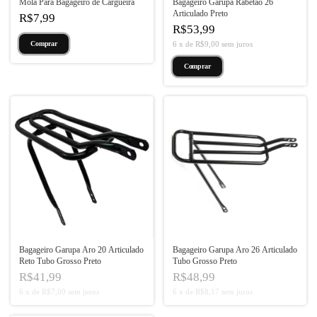
Mola Para Bagageiro de Cargueira
Bagageiro Garupa Rabetão 26
Articulado Preto
R$7,99
R$53,99
6
x
de
R$9,00
sem juros
Bagageiro Garupa Aro 20 Articulado
Bagageiro Garupa Aro 26 Articulado
Reto Tubo Grosso Preto
Tubo Grosso Preto
R$41,99
R$48,99
6
x
de
R$7,00
sem juros
6
x
de
R$8,17
sem juros