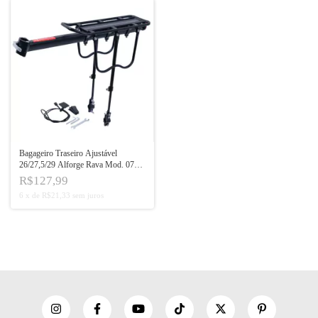
Bagageiro Traseiro Ajustável
26/27,5/29 Alforge Rava Mod. 07
50kg
R$127,99
6
x
de
R$21,33
sem juros