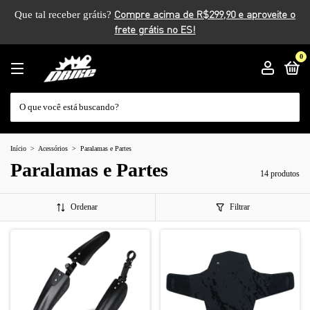
Que tal receber grátis?
0
Início
>
Acessórios
>
Paralamas e Partes
Paralamas e Partes
14 produtos
Ordenar
Filtrar