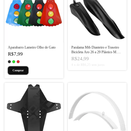
Aparabarro Lameiro Olho de Gato
Paralama Mtb Dianteiro e Traseiro
Bicicleta Aro 26 a 29 Plástico M.
R$7,99
Frik
R$24,99
4
x
de
R$6,25
sem juros
Comprar