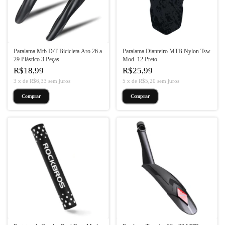
Paralama Mtb D/T Bicicleta Aro 26 a
Paralama Dianteiro MTB Nylon Tsw
29 Plástico 3 Peças
Mod. 12 Preto
R$18,99
R$25,99
3
x
de
R$6,33
sem juros
5
x
de
R$5,20
sem juros