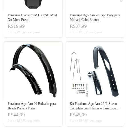
Paralama Dianteiro MTB RSD Mud
Paralama Aço Aro 26 Tipo Poty para
No More Preto
Monark Caloi Branco
R$19,99
R$37,99
3
x
de
R$6,66
sem juros
6
x
de
R$6,33
sem juros
Paralama Aço Aro 26 Boleado para
Kit Paralama Aço Aro 26 T. Sueco
Beach Praiana Preto
Completo com Hastes e Parafusos
Preto
R$44,99
R$45,99
6
x
de
R$7,50
sem juros
6
x
de
R$7,67
sem juros