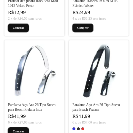
Protetor de Quadro RockBros Mod.
Paralama Traseiro 26 a 29 MTB
1012 Velcro Preto
Plástico Wester
R$12,99
R$24,99
2
x
de
R$6,50
sem juros
4
x
de
R$6,25
sem juros
Paralama Aço Aro 26 Tipo Sueco
Paralama Aço Aro 26 Tipo Sueco
para Beach Praiana Inox
para Beach Praiana
R$41,99
R$41,99
6
x
de
R$7,00
sem juros
6
x
de
R$7,00
sem juros