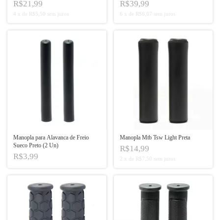
R$21,99
R$39,99
4
x
de
R$5,50
sem juros
6
x
de
R$6,67
sem juros
Manopla para Alavanca de Freio
Manopla Mtb Tsw Light Preta
Sueco Preto (2 Un)
R$14,99
R$3,99
2
x
de
R$7,50
sem juros