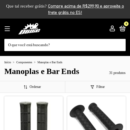
Que tal receber grátis?
0
Início
>
Componentes
>
Manoplas e Bar Ends
Manoplas e Bar Ends
31 produtos
Ordenar
Filtrar