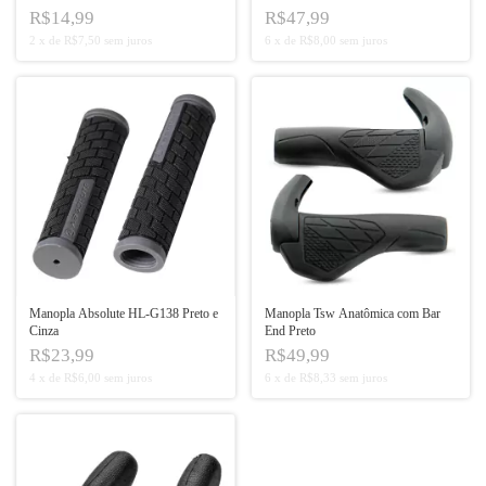
R$14,99
R$47,99
2
x
de
R$7,50
sem juros
6
x
de
R$8,00
sem juros
Manopla Absolute HL-G138 Preto e
Manopla Tsw Anatômica com Bar
Cinza
End Preto
R$23,99
R$49,99
4
x
de
R$6,00
sem juros
6
x
de
R$8,33
sem juros