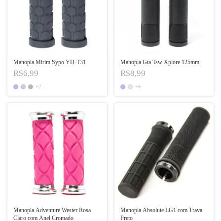
Manopla Mirim Sypo YD-T31
Manopla Gta Tsw Xplore 125mm
R$6,99
R$8,99
+2
+6
Manopla Adventure Wester Rosa
Manopla Absolute LG1 com Trava
Claro com Anel Cromado
Preto