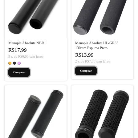
Manopla Absolute NBR1
Manopla Absolute HL-GR33
130mm Espuma Preto
R$17,99
R$13,99
3
x
de
R$6,00
sem juros
2
x
de
R$7,00
sem juros
Comprar