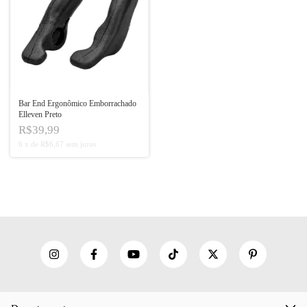
Bar End Ergonômico Emborrachado
Elleven Preto
R$39,99
6
x
de
R$6,67
sem juros