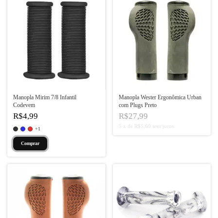
Manopla Mirim 7/8 Infantil
Manopla Wester Ergonômica Urban
Codevem
com Plugs Preto
R$4,99
R$27,99
5
x
de
R$5,60
sem juros
+1
Comprar