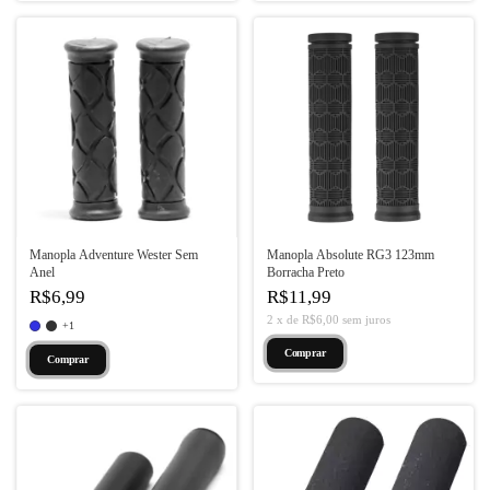
Manopla Adventure Wester Sem
Manopla Absolute RG3 123mm
Anel
Borracha Preto
R$6,99
R$11,99
2
x
de
R$6,00
sem juros
+1
Comprar