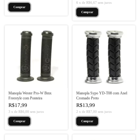
6
x
de
R$6,67
sem juros
Manopla Wester Pro-W Bmx
Manopla Sypo YD-T08 com Anel
Freestyle com Ponteira
Cromado Preto
R$17,99
R$13,99
3
x
de
R$6,00
sem juros
2
x
de
R$7,00
sem juros