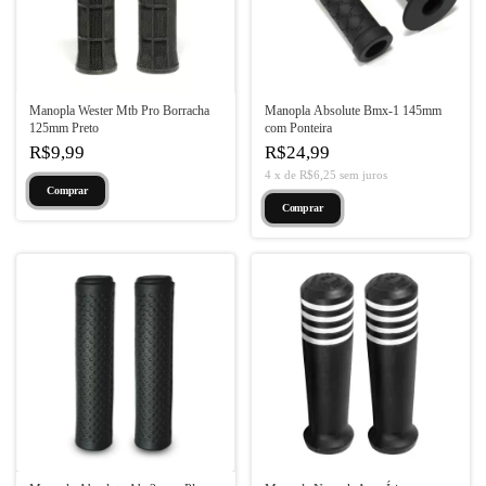
Manopla Wester Mtb Pro Borracha
Manopla Absolute Bmx-1 145mm
125mm Preto
com Ponteira
R$9,99
R$24,99
4
x
de
R$6,25
sem juros