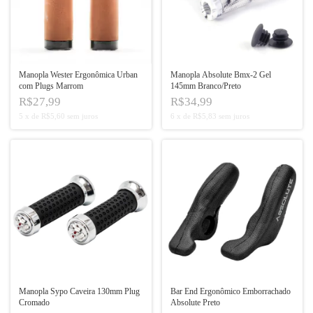
Manopla Wester Ergonômica Urban
Manopla Absolute Bmx-2 Gel
com Plugs Marrom
145mm Branco/Preto
R$27,99
R$34,99
5
x
de
R$5,60
sem juros
6
x
de
R$5,83
sem juros
Manopla Sypo Caveira 130mm Plug
Bar End Ergonômico Emborrachado
Cromado
Absolute Preto