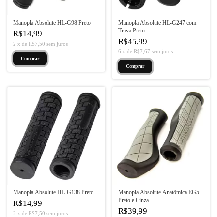
Manopla Absolute HL-G98 Preto
Manopla Absolute HL-G247 com
Trava Preto
R$14,99
R$45,99
2
x
de
R$7,50
sem juros
6
x
de
R$7,67
sem juros
Manopla Absolute HL-G138 Preto
Manopla Absolute Anatômica EG5
Preto e Cinza
R$14,99
R$39,99
2
x
de
R$7,50
sem juros