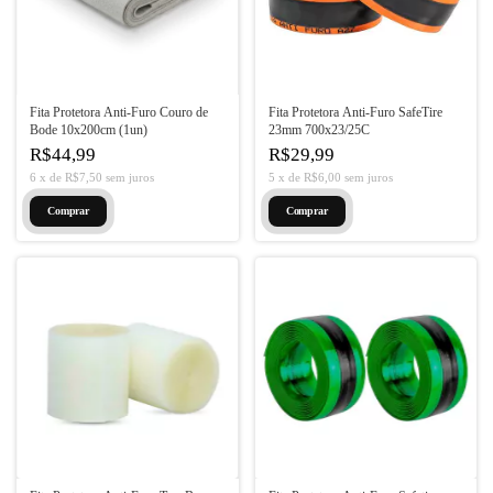
Fita Protetora Anti-Furo Couro de
Fita Protetora Anti-Furo SafeTire
Bode 10x200cm (1un)
23mm 700x23/25C
R$44,99
R$29,99
6
x
de
R$7,50
sem juros
5
x
de
R$6,00
sem juros