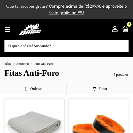
Que tal receber grátis?
0
Início
>
Acessórios
>
Fitas Anti-Furo
Fitas Anti-Furo
4 produtos
Ordenar
Filtrar