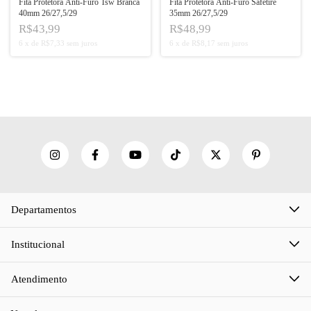
Fita Protetora Anti-Furo Tsw Branca
Fita Protetora Anti-Furo Safetire
40mm 26/27,5/29
35mm 26/27,5/29
R$43,99
R$48,99
6
x
de
R$7,33
sem juros
6
x
de
R$8,17
sem juros
Departamentos
Institucional
Atendimento