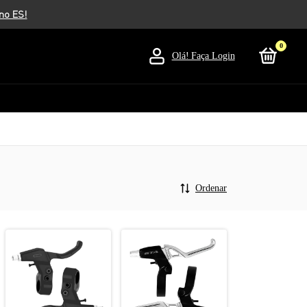
0
Olá!
Faça Login
Ordenar