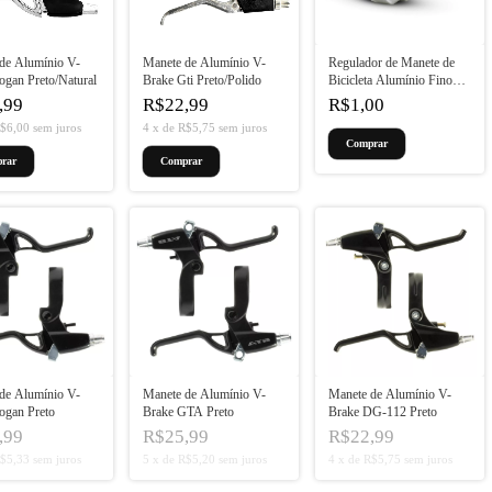
de Alumínio V-
Manete de Alumínio V-
Regulador de Manete de
ogan Preto/Natural
Brake Gti Preto/Polido
Bicicleta Alumínio Fino
M7 XTime
,99
R$22,99
R$1,00
$6,00
sem juros
4
x
de
R$5,75
sem juros
de Alumínio V-
Manete de Alumínio V-
Manete de Alumínio V-
ogan Preto
Brake GTA Preto
Brake DG-112 Preto
,99
R$25,99
R$22,99
$5,33
sem juros
5
x
de
R$5,20
sem juros
4
x
de
R$5,75
sem juros