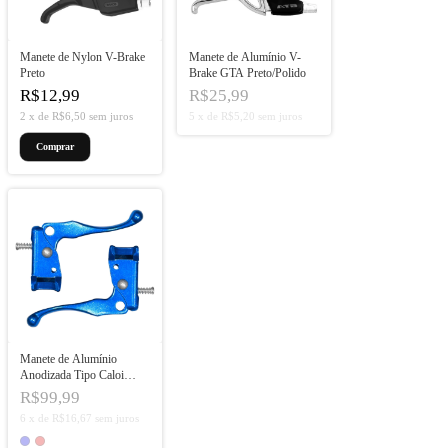
Manete de Nylon V-Brake
Manete de Alumínio V-
Preto
Brake GTA Preto/Polido
R$12,99
R$25,99
2
x
de
R$6,50
sem juros
5
x
de
R$5,20
sem juros
Manete de Alumínio
Anodizada Tipo Caloi
Cross
R$99,99
6
x
de
R$16,67
sem juros