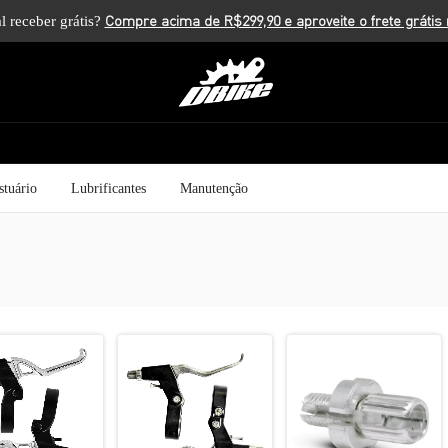
l receber grátis?
stuário
Lubrificantes
Manutenção