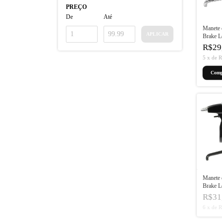
PREÇO
De
Até
Manete 
APLICAR
Brake L
R$29
5
x
de
R
Manete 
Brake L
R$31
6
x
de
R