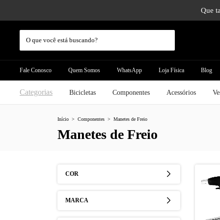
Que ta
Fale Conosco
Quem Somos
WhatsApp
Loja Física
Blog
Categorias
Bicicletas
Componentes
Acessórios
Ve
Início
>
Componentes
>
Manetes de Freio
Manetes de Freio
COR
MARCA