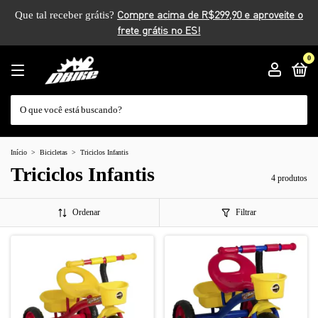
Que tal receber grátis?
0
Início
>
Bicicletas
>
Triciclos Infantis
Triciclos Infantis
4 produtos
Ordenar
Filtrar