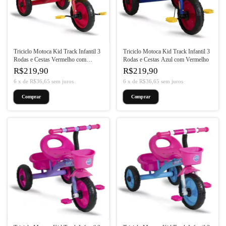
Triciclo Motoca Kid Track Infantil 3
Triciclo Motoca Kid Track Infantil 3
Rodas e Cestas Vermelho com
Rodas e Cestas Azul com Vermelho
Amarelo
R$219,90
R$219,90
6
x
de
R$36,65
sem juros
6
x
de
R$36,65
sem juros