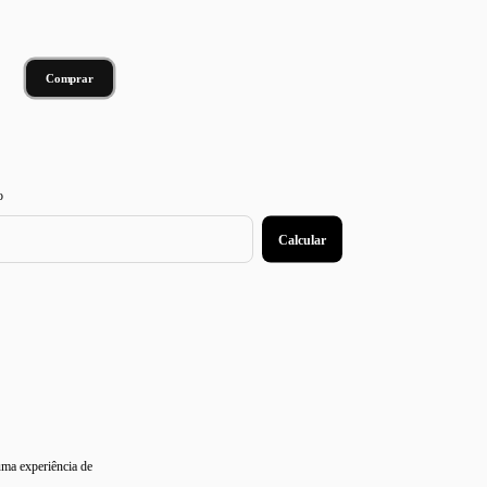
:
Alterar CEP
o
Calcular
uma experiência de