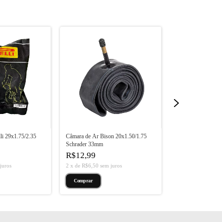
li 29x1.75/2.35
Câmara de Ar Bison 20x1.50/1.75
Câmara de Ar Pirel
Schrader 33mm
Schrader 33mm
R$12,99
R$19,99
juros
2
x
de
R$6,50
sem juros
3
x
de
R$6,66
sem 