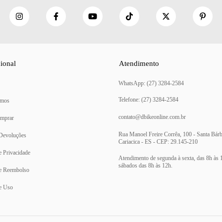
cional
Atendimento
(27) 3284-2584
mos
contato@dbikeonline.com.br
mprar
Rua Manoel Freire Corrêa, 100 - Santa Bárb
 Devoluções
Cariacica - ES - CEP: 29.145-210
de Privacidade
de Reembolso
e Uso