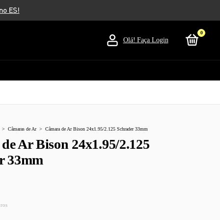
0
Olá!
Faça Login
>
Câmaras de Ar
>
Câmara de Ar Bison 24x1.95/2.125 Schrader 33mm
de Ar Bison 24x1.95/2.125
er 33mm
uros