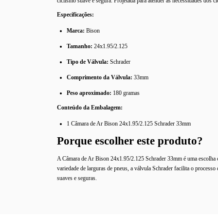
ciclismo suave e segura. Projetada para atender às necessidades dos ci
Especificações:
Marca:
Bison
Tamanho:
24x1.95/2.125
Tipo de Válvula:
Schrader
Comprimento da Válvula:
33mm
Peso aproximado:
180 gramas
Conteúdo da Embalagem:
1 Câmara de Ar Bison 24x1.95/2.125 Schrader 33mm
Porque escolher este produto?
A Câmara de Ar Bison 24x1.95/2.125 Schrader 33mm é uma escolha con
variedade de larguras de pneus, a válvula Schrader facilita o process
suaves e seguras.