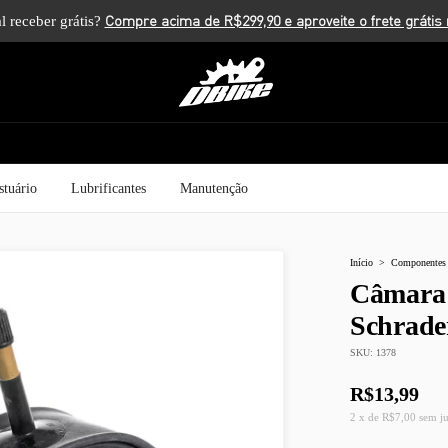
l receber grátis?
stuário
Lubrificantes
Manutenção
Início
>
Componentes
Câmara 
Schrad
SKU:
1378
R$13,99
2
x
de
R$7,00
sem j