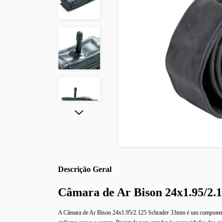
Descrição
Câmara de Ar Bison 24x1.95/2
A Câmara de Ar Bison 24x1.95/2.125 Schrader 33mm é um componente es