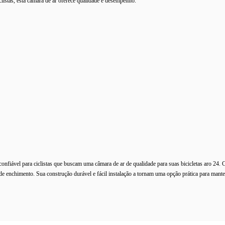
clistas, esta câmara de ar oferece qualidade e desempenho.
fiável para ciclistas que buscam uma câmara de ar de qualidade para suas bicicletas aro 24.
o de enchimento. Sua construção durável e fácil instalação a tornam uma opção prática para mant