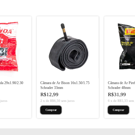
da 29x1.90/2.30
Câmara de Ar Bison 16x1.50/1.75
Câmara de Ar Pirel
Schrader 33mm
Schrader 48mm
R$12,99
R$31,99
juros
2
x
de
R$6,50
sem juros
6
x
de
R$5,33
sem 