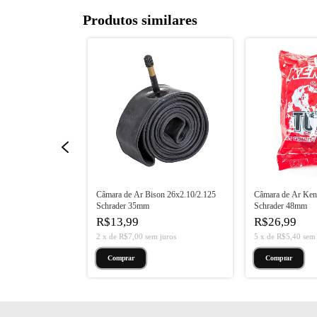
Produtos similares
on 29x2.10/2.25
Câmara de Ar Bison 26x2.10/2.125
Câmara de Ar Ken
Schrader 35mm
Schrader 48mm
R$13,99
R$26,99
 juros
2
x
de
R$7,00
sem juros
5
x
de
R$5,40
sem 