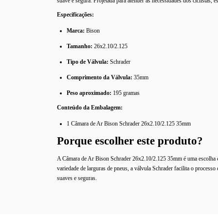
suave e segura. Projetada para atender às necessidades dos ciclistas, 
Especificações:
Marca:
Bison
Tamanho:
26x2.10/2.125
Tipo de Válvula:
Schrader
Comprimento da Válvula:
35mm
Peso aproximado:
195 gramas
Conteúdo da Embalagem:
1 Câmara de Ar Bison Schrader 26x2.10/2.125 35mm
Porque escolher este produto?
A Câmara de Ar Bison Schrader 26x2.10/2.125 35mm é uma escolha con
variedade de larguras de pneus, a válvula Schrader facilita o process
suaves e seguras.