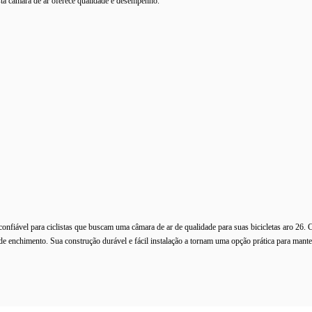
esta câmara de ar oferece qualidade e desempenho.
fiável para ciclistas que buscam uma câmara de ar de qualidade para suas bicicletas aro 26.
o de enchimento. Sua construção durável e fácil instalação a tornam uma opção prática para mant