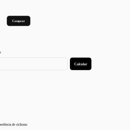
:
Alterar CEP
o
Calcular
eriência de ciclismo