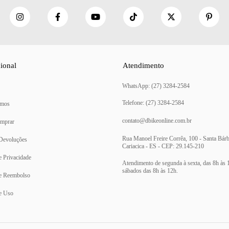
cional
Atendimento
(27) 3284-2584
mos
contato@dbikeonline.com.br
mprar
Rua Manoel Freire Corrêa, 100 - Santa Bárb
 Devoluções
Cariacica - ES - CEP: 29.145-210
de Privacidade
de Reembolso
e Uso