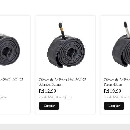
on 29x2.10/2.125
Câmara de Ar Bison 16x1.50/1.75
Câmara de Ar Biso
Schrader 33mm
Presta 48mm
R$12,99
R$19,99
juros
2
x
de
R$6,50
sem juros
3
x
de
R$6,66
sem 