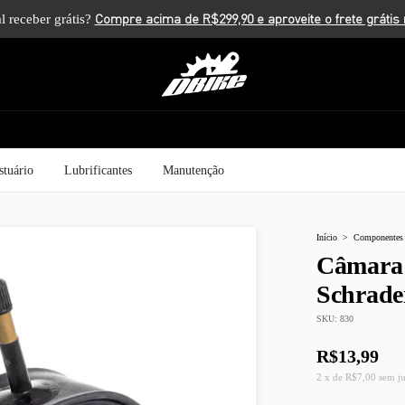
l receber grátis?
stuário
Lubrificantes
Manutenção
Início
>
Componentes
Câmara 
Schrad
SKU:
830
R$13,99
2
x
de
R$7,00
sem j