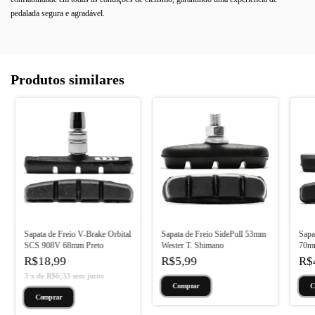
pedalada segura e agradável.
Produtos similares
Sapata de Freio V-Brake Orbital
Sapata de Freio SidePull 53mm
Sapa
SCS 908V 68mm Preto
Wester T. Shimano
70m
R$18,99
R$5,99
R$
3
x
de
R$6,33
sem juros