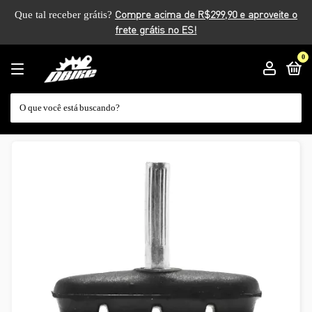
Que tal receber grátis?
0