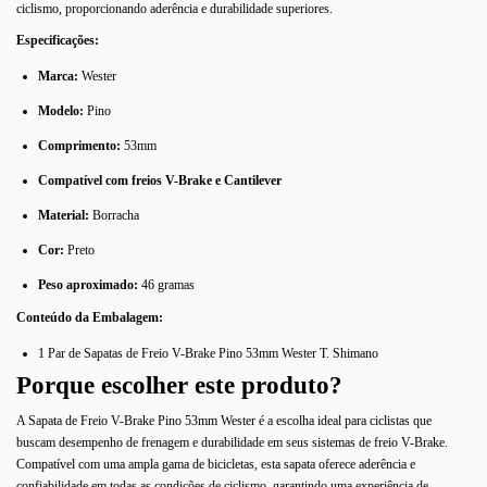
ciclismo, proporcionando aderência e durabilidade superiores.
Especificações:
Marca:
Wester
Modelo:
Pino
Comprimento:
53mm
Compatível com freios V-Brake e Cantilever
Material:
Borracha
Cor:
Preto
Peso aproximado:
46 gramas
Conteúdo da Embalagem:
1 Par de Sapatas de Freio V-Brake Pino 53mm Wester T. Shimano
Porque escolher este produto?
A Sapata de Freio V-Brake Pino 53mm Wester é a escolha ideal para ciclistas que
buscam desempenho de frenagem e durabilidade em seus sistemas de freio V-Brake.
Compatível com uma ampla gama de bicicletas, esta sapata oferece aderência e
confiabilidade em todas as condições de ciclismo, garantindo uma experiência de