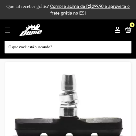
Que tal receber grátis?
0