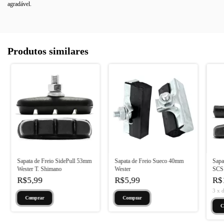
agradável.
Produtos similares
Sapata de Freio SidePull 53mm
Sapata de Freio Sueco 40mm
Sapa
Wester T. Shimano
Wester
SCS
R$5,99
R$5,99
R$
3
x