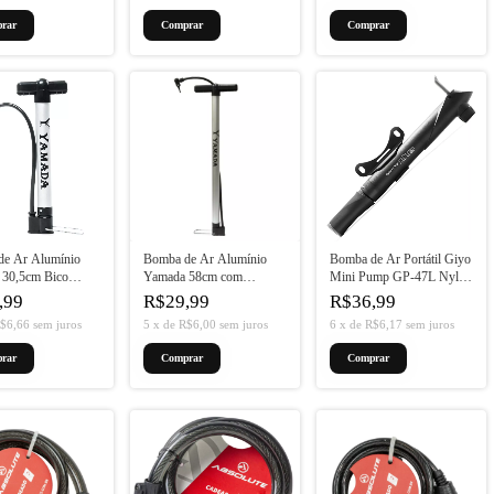
de Ar Alumínio
Bomba de Ar Alumínio
Bomba de Ar Portátil Giyo
 30,5cm Bico
Yamada 58cm com
Mini Pump GP-47L Nylon
Conexão
2 Funções
,99
R$29,99
R$36,99
$6,66
sem juros
5
x
de
R$6,00
sem juros
6
x
de
R$6,17
sem juros