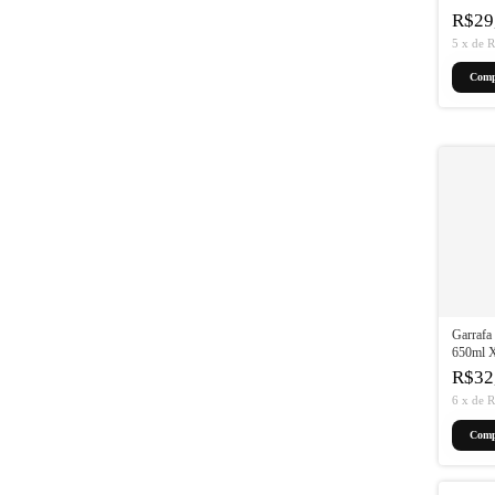
700x23
R$29
5
x
de
R
Garrafa
650ml X
Preto/D
R$32
6
x
de
R