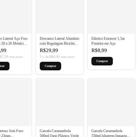
o Lateral Aço Fixo
Descanso Lateral Alumínio
Elástico Extensor 1,5m
a 20 a 26 Metalciclo
com Regulagem Bicicleta
Ponteira em Aço
26 a 29 Absolute
,99
R$29,99
R$8,99
$7,50
sem juros
5
x
de
R$6,00
sem juros
rar
tetora Anti-Furo
Garrafa Caramanhola
Garrafa Caramanhola
re 23mm
500ml Oggi Plástico Verde
550ml Ishoterm Impacto