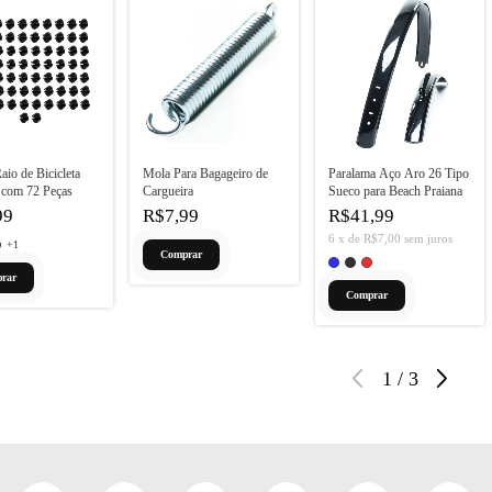
io de Bicicleta
Mola Para Bagageiro de
Paralama Aço Aro 26 Tipo
o com 72 Peças
Cargueira
Sueco para Beach Praiana
99
R$7,99
R$41,99
6
x
de
R$7,00
sem juros
+1
rar
Comprar
1
/
3