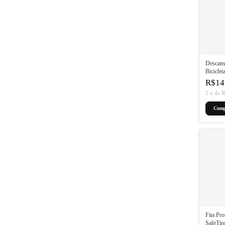
Descans
Biciclet
Zincado
R$14
2
x
de
R
Comp
Fita Pro
SafeTi