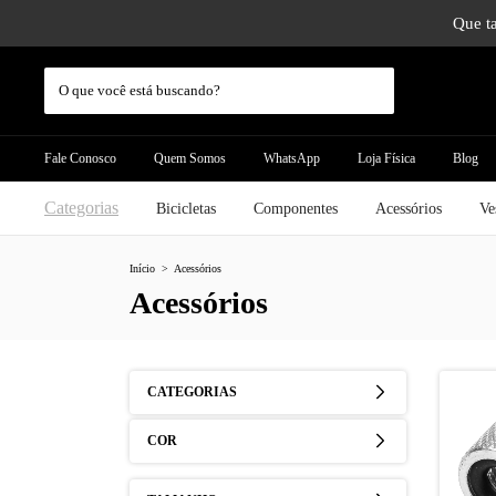
Que ta
Fale Conosco
Quem Somos
WhatsApp
Loja Física
Blog
Categorias
Bicicletas
Componentes
Acessórios
Ve
Início
>
Acessórios
Acessórios
CATEGORIAS
COR