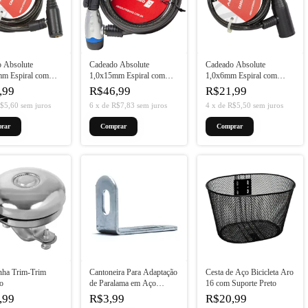
 Absolute
Cadeado Absolute
Cadeado Absolute
m Espiral com
1,0x15mm Espiral com
1,0x6mm Espiral com
Chave Preto
Chave
,99
R$46,99
R$21,99
$5,60
sem juros
6
x
de
R$7,83
sem juros
4
x
de
R$5,50
sem juros
nha Trim-Trim
Cantoneira Para Adaptação
Cesta de Aço Bicicleta Aro
o
de Paralama em Aço
16 com Suporte Preto
Zincado
,99
R$3,99
R$20,99