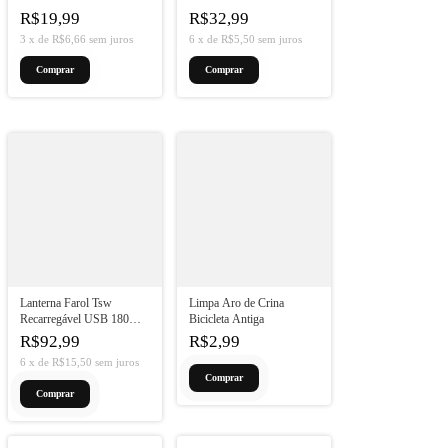
Automática Preto
Branco/Dourado
R$19,99
R$32,99
3
x
de
R$6,66
sem juros
6
x
de
R$5,50
sem juros
Lanterna Farol Tsw
Limpa Aro de Crina
Recarregável USB 180
Bicicleta Antiga
Lúmens 4 Modos
R$92,99
R$2,99
6
x
de
R$15,50
sem juros