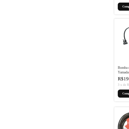
Bomba 
Yamada
Duplo
R$19
3
x
de
R