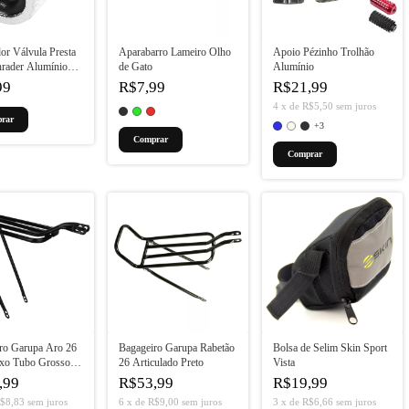
or Válvula Presta
Aparabarro Lameiro Olho
Apoio Pézinho Trolhão
hrader Alumínio
de Gato
Alumínio
99
R$7,99
R$21,99
4
x
de
R$5,50
sem juros
+3
Comprar
Comprar
ro Garupa Aro 26
Bagageiro Garupa Rabetão
Bolsa de Selim Skin Sport
xo Tubo Grosso
26 Articulado Preto
Vista
,99
R$53,99
R$19,99
$8,83
sem juros
6
x
de
R$9,00
sem juros
3
x
de
R$6,66
sem juros