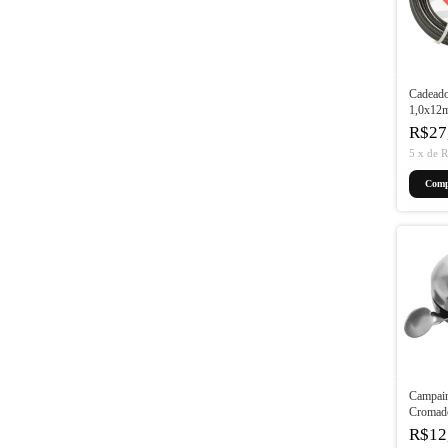
Cadeado
1,0x12m
Chave
R$27
5
x
de
R
Campai
Cromad
R$12