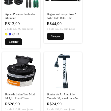
Apoio Pézinho Trolhinha
Bagageiro Garupa Aro 26
Alumínio
Articulado Reto Tubo
Grosso
R$13,99
R$44,99
2
x
de
R$7,00
sem juros
6
x
de
R$7,50
sem juros
+3
Comprar
Bolsa de Selim Tsw Mod.
Bomba de Ar Alumínio
04 1,6L Preto/Cinza
Yamada 30,5cm 4 Funções
R$28,99
R$24,99
5
x
de
R$5,80
sem juros
4
x
de
R$6,25
sem juros