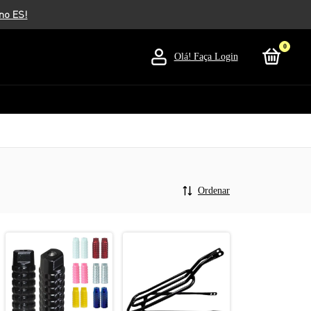
0
Olá!
Faça Login
Ordenar