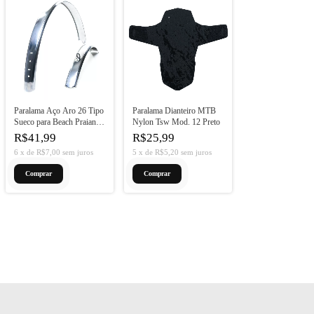
Paralama Aço Aro 26 Tipo
Paralama Dianteiro MTB
Sueco para Beach Praiana
Nylon Tsw Mod. 12 Preto
Inox
R$41,99
R$25,99
6
x
de
R$7,00
sem juros
5
x
de
R$5,20
sem juros