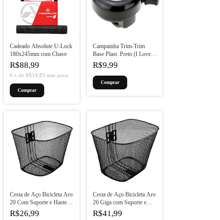
Cadeado Absolute U-Lock
Campainha Trim-Trim
180x245mm com Chave
Base Plast. Preto (I Love
My Bike)
R$88,99
R$9,99
6
x
de
R$14,83
sem juros
Cesta de Aço Bicicleta Aro
Cesta de Aço Bicicleta Aro
20 Com Suporte e Haste
26 Giga com Suporte e
Preto
Haste Preto
R$26,99
R$41,99