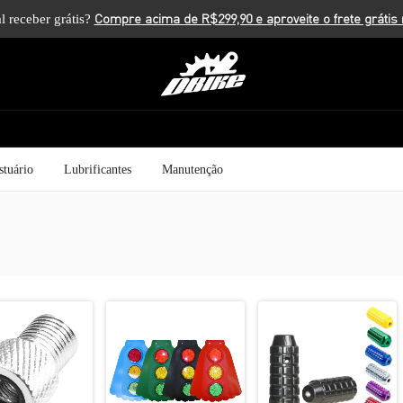
l receber grátis?
stuário
Lubrificantes
Manutenção