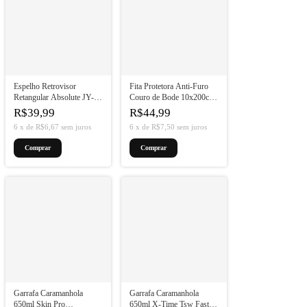
Espelho Retrovisor
Fita Protetora Anti-Furo
Retangular Absolute JY-
Couro de Bode 10x200cm
102 Dianteiro e Traseiro
(1un)
R$39,99
R$44,99
Preto
6
x
de
R$6,67
sem juros
6
x
de
R$7,50
sem juros
Garrafa Caramanhola
Garrafa Caramanhola
650ml Skin Pro
650ml X-Time Tsw Fast