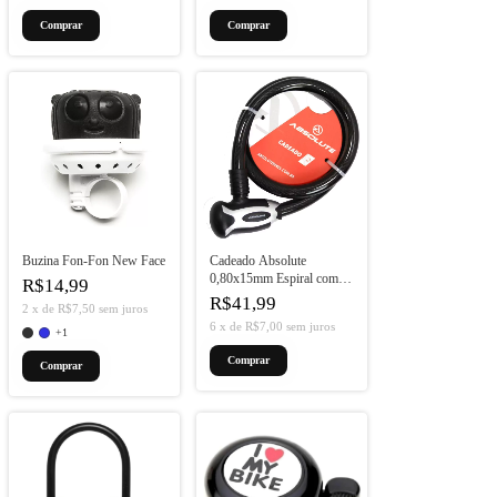
Buzina Fon-Fon New Face
Cadeado Absolute
0,80x15mm Espiral com
R$14,99
Chave Preto
R$41,99
2
x
de
R$7,50
sem juros
6
x
de
R$7,00
sem juros
+1
Comprar