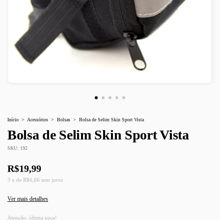
Início
>
Acessórios
>
Bolsas
>
Bolsa de Selim Skin Sport Vista
Bolsa de Selim Skin Sport Vista
SKU:
192
R$19,99
3
x
de
R$6,66
sem juros
Ver mais detalhes
Atenção, última peça!