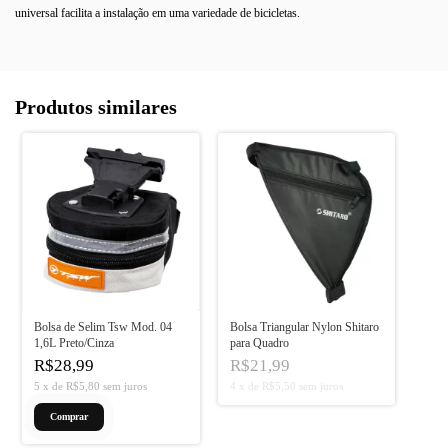
universal facilita a instalação em uma variedade de bicicletas.
Produtos similares
Bolsa de Selim Tsw Mod. 04
Bolsa Triangular Nylon Shitaro
1,6L Preto/Cinza
para Quadro
R$28,99
R$21,99
5
x
de
R$5,80
sem juros
4
x
de
R$5,50
sem juros