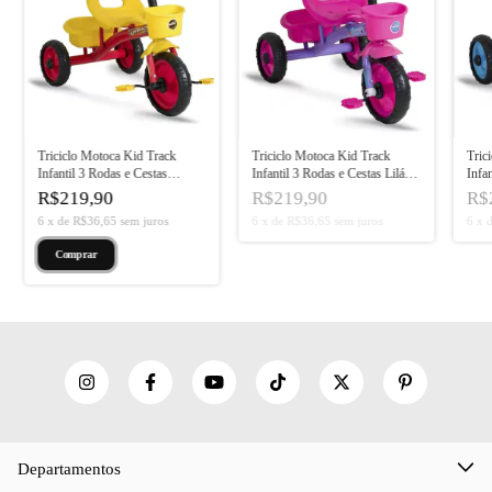
Triciclo Motoca Kid Track
Triciclo Motoca Kid Track
Tric
Infantil 3 Rodas e Cestas
Infantil 3 Rodas e Cestas Lilás
Infa
Vermelho com Amarelo
com Rosa
Tiff
R$219,90
R$219,90
R$
6
x
de
R$36,65
sem juros
6
x
de
R$36,65
sem juros
6
x
Departamentos