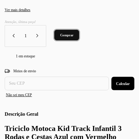
Ver mais detalhes
Atenção, última peça!
1
em estoque
Entregas para o CEP:
Alterar CEP
Meios de envio
Calcular
Não sei meu CEP
Descrição
Triciclo Motoca Kid Track Infantil 3
Rodas e Cestas Azul com Vermelho