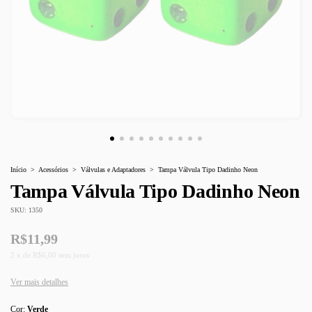
Início
>
Acessórios
>
Válvulas e Adaptadores
>
Tampa Válvula Tipo Dadinho Neon
Tampa Válvula Tipo Dadinho Neon
SKU:
1350
R$11,99
2
x
de
R$6,00
sem juros
Ver mais detalhes
Cor:
Verde