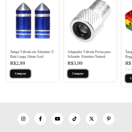
Tampa Válvula em Alumínio T/
Adaptador Válvula Presta para
Tamp
Bala Longa 24mm Azul
Schrader Alumínio Natural
Reg
R$2,99
R$3,99
R$
2
x