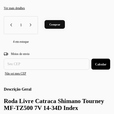
Ver mais detalhes
4
em estoque
Entregas para o CEP:
Alterar CEP
Meios de envio
Calcular
Não sei meu CEP
Descrição
Roda Livre Catraca Shimano Tourney
MF-TZ500 7V 14-34D Index