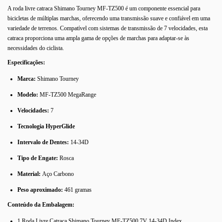
A roda livre catraca Shimano Tourney MF-TZ500 é um componente essencial para
bicicletas de múltiplas marchas, oferecendo uma transmissão suave e confiável em uma
variedade de terrenos. Compatível com sistemas de transmissão de 7 velocidades, esta
catraca proporciona uma ampla gama de opções de marchas para adaptar-se às
necessidades do ciclista.
Especificações:
Marca:
Shimano Tourney
Modelo:
MF-TZ500 MegaRange
Velocidades:
7
Tecnologia HyperGlide
Intervalo de Dentes:
14-34D
Tipo de Engate:
Rosca
Material:
Aço Carbono
Peso aproximado:
461 gramas
Conteúdo da Embalagem:
1 Roda Livre Catraca Shimano Tourney MF-TZ500 7V 14-34D Index