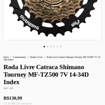
Início
>
Componentes
>
Rodas Livres
>
Roda Livre Catraca Shimano Tourney MF-TZ500 7V 14-
34D Index
Roda Livre Catraca Shimano
Tourney MF-TZ500 7V 14-34D
Index
SKU:
030
R$130,99
6
x
de
R$21,83
sem juros