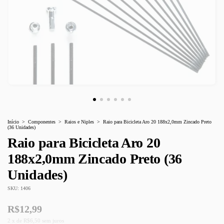
Início
>
Componentes
>
Raios e Niples
>
Raio para Bicicleta Aro 20 188x2,0mm Zincado Preto
(36 Unidades)
Raio para Bicicleta Aro 20
188x2,0mm Zincado Preto (36
Unidades)
SKU:
1406
R$12,99
2
x
de
R$6,50
sem juros