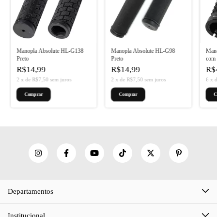
Manopla Absolute HL-G138
Manopla Absolute HL-G98
Man
Preto
Preto
com 
R$14,99
R$14,99
R$
2
x
de
R$7,50
sem juros
2
x
de
R$7,50
sem juros
6
x
Departamentos
Institucional