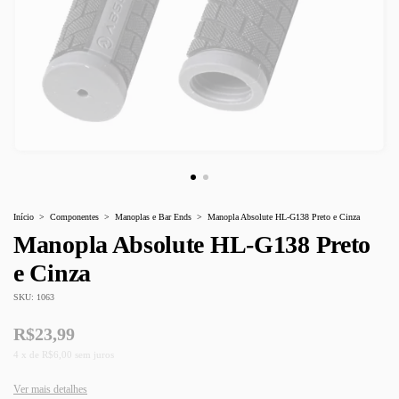
Início
>
Componentes
>
Manoplas e Bar Ends
>
Manopla Absolute HL-G138 Preto e Cinza
Manopla Absolute HL-G138 Preto
e Cinza
SKU:
1063
R$23,99
4
x
de
R$6,00
sem juros
Ver mais detalhes