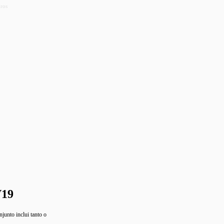
uros
V19
junto inclui tanto o