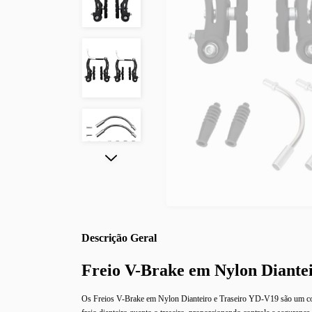
Descrição
Freio V-Brake em Nylon Diante
Os Freios V-Brake em Nylon Dianteiro e Traseiro YD-V19 são um conju