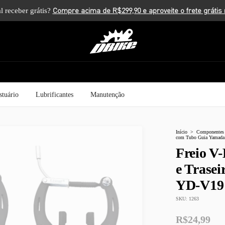
l receber grátis?
stuário
Lubrificantes
Manutenção
Início
>
Componentes
com Tubo Guia Yamad
Freio V
e Trase
YD-V19
SKU:
1263
R$24,99