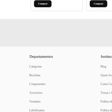
Departamentos
Institu
Categorias
Blog
Bicicletas
Quem So
Componentes
Como Co
Acessórios
Trocas e
Vestuário
Política 
Lubrificantes
Política 