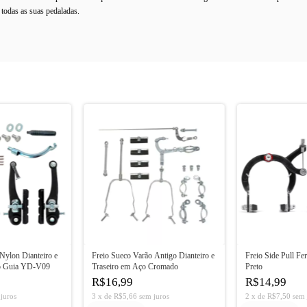
 todas as suas pedaladas.
Nylon Dianteiro e
Freio Sueco Varão Antigo Dianteiro e
Freio Side Pull Fe
bo Guia YD-V09
Traseiro em Aço Cromado
Preto
R$16,99
R$14,99
juros
3
x
de
R$5,66
sem juros
2
x
de
R$7,50
sem 