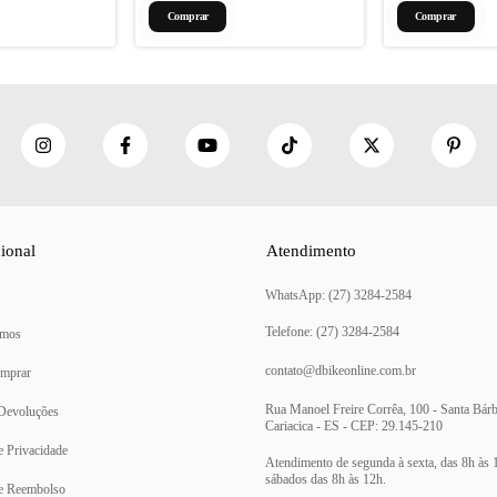
Comprar
Comprar
cional
Atendimento
(27) 3284-2584
mos
contato@dbikeonline.com.br
mprar
Rua Manoel Freire Corrêa, 100 - Santa Bárb
 Devoluções
Cariacica - ES - CEP: 29.145-210
de Privacidade
de Reembolso