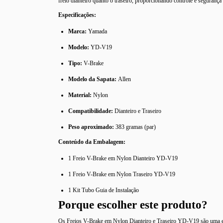
freio dianteiro quanto o traseiro, proporcionando controle e segurança
Especificações:
Marca:
Yamada
Modelo:
YD-V19
Tipo:
V-Brake
Modelo da Sapata:
Allen
Material:
Nylon
Compatibilidade:
Dianteiro e Traseiro
Peso aproximado:
383 gramas (par)
Conteúdo da Embalagem:
1 Freio V-Brake em Nylon Dianteiro YD-V19
1 Freio V-Brake em Nylon Traseiro YD-V19
1 Kit Tubo Guia de Instalação
Porque escolher este produto?
Os Freios V-Brake em Nylon Dianteiro e Traseiro YD-V19 são uma esco