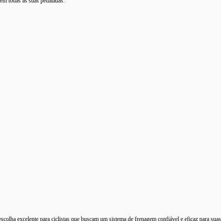
 em todas as suas pedaladas.
lha excelente para ciclistas que buscam um sistema de frenagem confiável e eficaz para suas