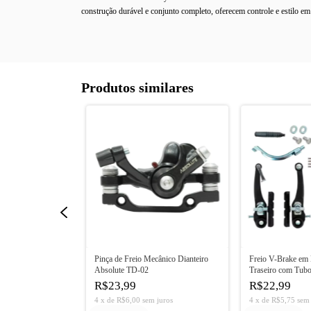
construção durável e conjunto completo, oferecem controle e estilo em
Produtos similares
ecânico Shimano
Pinça de Freio Mecânico Dianteiro
Freio V-Brake em 
5 Dianteiro
Absolute TD-02
Traseiro com Tu
R$23,99
R$22,99
m juros
4
x
de
R$6,00
sem juros
4
x
de
R$5,75
sem 