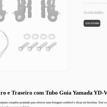
4
x
de
R$6,25
sem j
Ver mais detalhes
iro e Traseiro com Tubo Guia Yamada YD-
nto completo projetado para oferecer uma frenagem confiável e eficaz em bicicletas. Este con