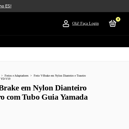
0
Olá!
Faça Login
>
Freios e Adaptadores
>
Freio V-Brake em Nylon Dianteiro e Traseiro
a YD-V19
-Brake em Nylon Dianteiro
iro com Tubo Guia Yamada