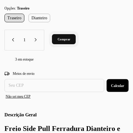
Opções:
Traseiro
Traseiro
Dianteiro
3
em estoque
Entregas para o CEP:
Alterar CEP
Meios de envio
Calcular
Não sei meu CEP
Descrição
Freio Side Pull Ferradura Dianteiro e