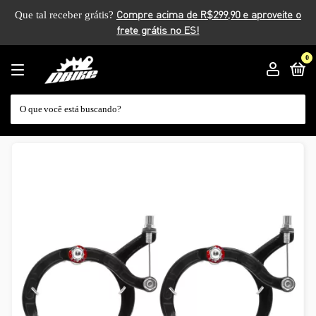
Que tal receber grátis?
0