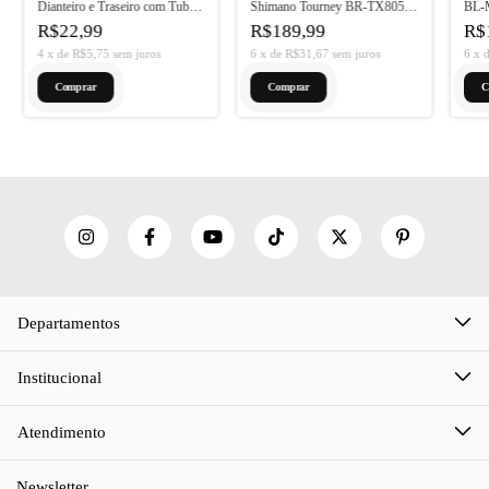
Dianteiro e Traseiro com Tubo
Shimano Tourney BR-TX805
BL-M
Guia YD-V09
Dianteiro
R$22,99
R$189,99
R$
4
x
de
R$5,75
sem juros
6
x
de
R$31,67
sem juros
6
x
Departamentos
Institucional
Atendimento
Newsletter