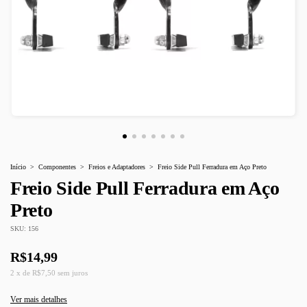
Início
>
Componentes
>
Freios e Adaptadores
>
Freio Side Pull Ferradura em Aço Preto
Freio Side Pull Ferradura em Aço
Preto
SKU:
156
R$14,99
2
x
de
R$7,50
sem juros
Ver mais detalhes