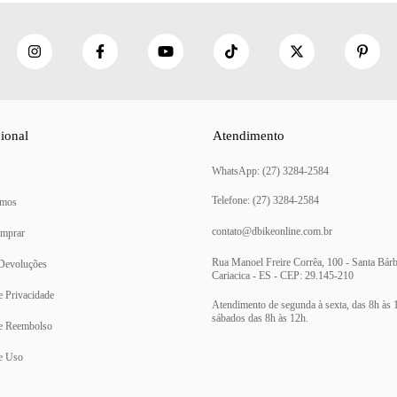
cional
Atendimento
(27) 3284-2584
mos
contato@dbikeonline.com.br
mprar
Rua Manoel Freire Corrêa, 100 - Santa Bárb
 Devoluções
Cariacica - ES - CEP: 29.145-210
de Privacidade
de Reembolso
e Uso