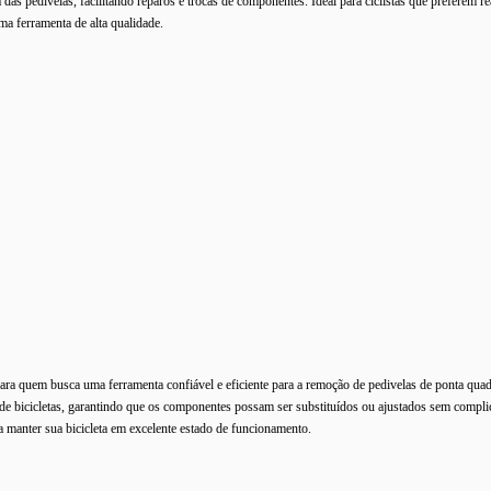
da das pedivelas, facilitando reparos e trocas de componentes. Ideal para ciclistas que preferem r
ma ferramenta de alta qualidade.
para quem busca uma ferramenta confiável e eficiente para a remoção de pedivelas de ponta qu
ro de bicicletas, garantindo que os componentes possam ser substituídos ou ajustados sem compli
ra manter sua bicicleta em excelente estado de funcionamento.