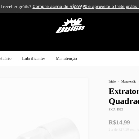
l receber grátis?
stuário
Lubrificantes
Manutenção
Início
>
Manutenção
Extrator
Quadrad
SKU:
1522
R$14,99
2
x
de
R$7,50
sem j