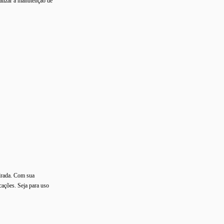
ealizar a manutenção de
adrada. Com sua
cações. Seja para uso