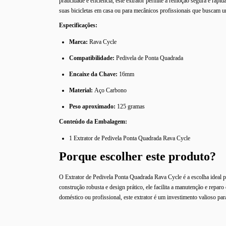
praticidade e eficiência, este extrator permite a remoção segura e rápi
suas bicicletas em casa ou para mecânicos profissionais que buscam u
Especificações:
Marca:
Rava Cycle
Compatibilidade:
Pedivela de Ponta Quadrada
Encaixe da Chave:
16mm
Material:
Aço Carbono
Peso aproximado:
125 gramas
Conteúdo da Embalagem:
1 Extrator de Pedivela Ponta Quadrada Rava Cycle
Porque escolher este produto?
O Extrator de Pedivela Ponta Quadrada Rava Cycle é a escolha ideal 
construção robusta e design prático, ele facilita a manutenção e repa
doméstico ou profissional, este extrator é um investimento valioso pa