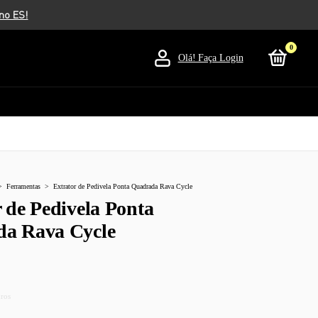
0
Olá!
Faça Login
>
Ferramentas
>
Extrator de Pedivela Ponta Quadrada Rava Cycle
 de Pedivela Ponta
a Rava Cycle
uros