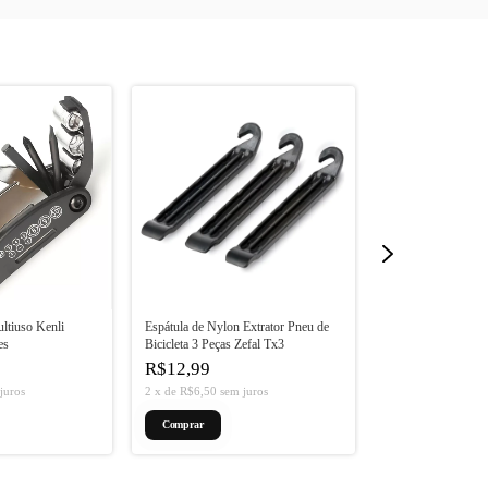
ltiuso Kenli
Espátula de Nylon Extrator Pneu de
Extrator de Movime
es
Bicicleta 3 Peças Zefal Tx3
Hollowtech Integr
R$12,99
R$25,99
juros
2
x
de
R$6,50
sem juros
5
x
de
R$5,20
sem 