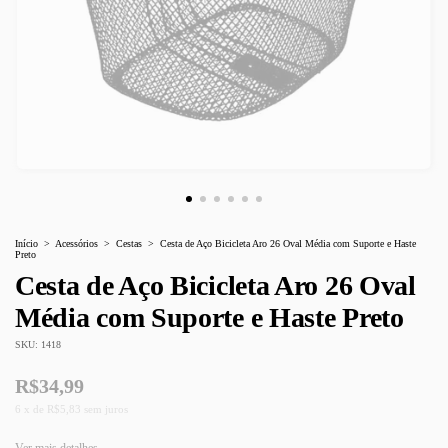
Início
>
Acessórios
>
Cestas
>
Cesta de Aço Bicicleta Aro 26 Oval Média com Suporte e Haste
Preto
Cesta de Aço Bicicleta Aro 26 Oval
Média com Suporte e Haste Preto
SKU:
1418
R$34,99
6
x
de
R$5,83
sem juros