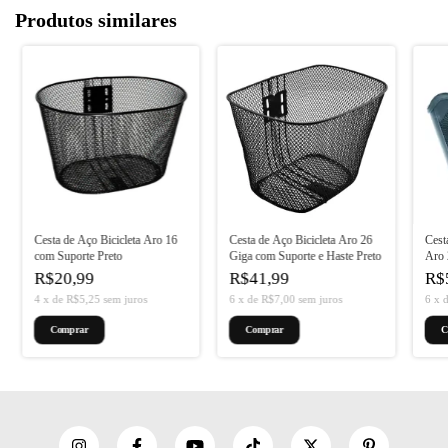
Produtos similares
Cesta de Aço Bicicleta Aro 16
Cesta de Aço Bicicleta Aro 26
Cest
com Suporte Preto
Giga com Suporte e Haste Preto
Aro 
R$20,99
R$41,99
R$
4
x
de
R$5,25
sem juros
6
x
de
R$7,00
sem juros
6
x