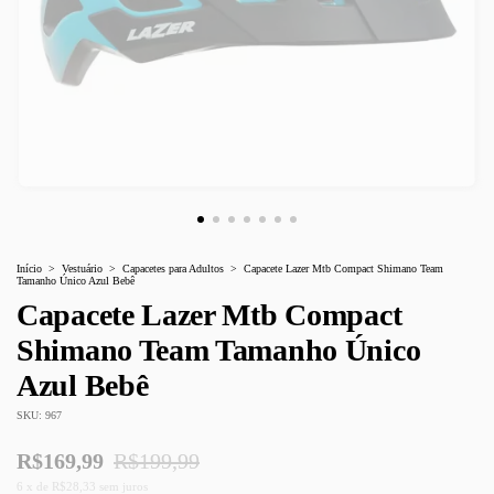
Início
>
Vestuário
>
Capacetes para Adultos
>
Capacete Lazer Mtb Compact Shimano Team
Tamanho Único Azul Bebê
Capacete Lazer Mtb Compact
Shimano Team Tamanho Único
Azul Bebê
SKU:
967
R$169,99
R$199,99
6
x
de
R$28,33
sem juros