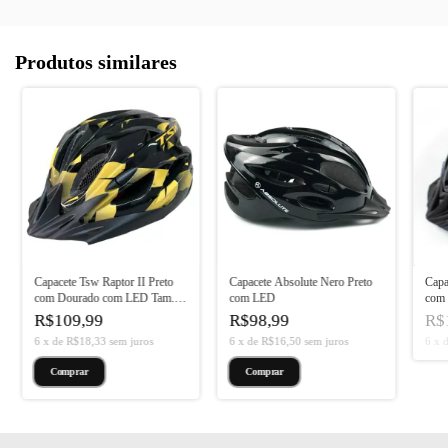
Produtos similares
Capacete Tsw Raptor II Preto
Capacete Absolute Nero Preto
Capa
com Dourado com LED Tam.
com LED
com 
(M)
R$109,99
R$98,99
R$
6
x
de
R$18,33
sem juros
6
x
de
R$16,50
sem juros
6
x
Comprar