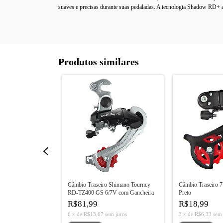
suaves e precisas durante suas pedaladas. A tecnologia Shadow RD+ ad
Produtos similares
Shimano Tourney
Câmbio Traseiro Shimano Tourney
Câmbio Traseiro
7V
RD-TZ400 GS 6/7V com Gancheira
Preto
R$81,99
R$18,99
m juros
6
x
de
R$13,67
sem juros
3
x
de
R$6,33
sem 