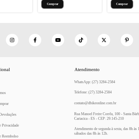
cional
Atendimento
(27) 3284-2584
mos
contato@dbikeonline.com.br
mprar
Rua Manoel Freire Corrêa, 100 - Santa Bárb
 Devoluções
Cariacica - ES - CEP: 29.145-210
de Privacidade
de Reembolso