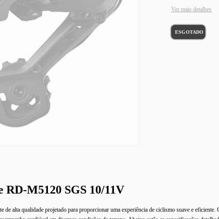
Ver mais detalhes
re RD-M5120 SGS 10/11V
lta qualidade projetado para proporcionar uma experiência de ciclismo suave e eficiente.