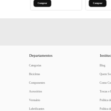
Departamentos
Institu
Categorias
Blog
Bicicletas
Quem So
Componentes
Como Co
Acessórios
Trocas e
Vestuário
Política 
Lubrificantes
Política 