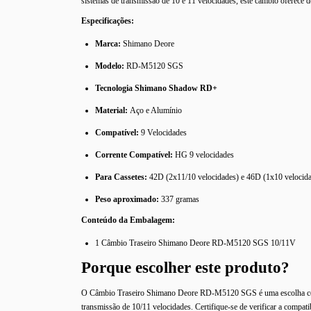
sistemas de transmissão de 10 e 11 velocidades, este câmbio oferece 
Especificações:
Marca:
Shimano Deore
Modelo:
RD-M5120 SGS
Tecnologia Shimano Shadow RD+
Material:
Aço e Alumínio
Compatível:
9 Velocidades
Corrente Compatível:
HG 9 velocidades
Para Cassetes:
42D (2x11/10 velocidades) e 46D (1x10 velocid
Peso aproximado:
337 gramas
Conteúdo da Embalagem:
1 Câmbio Traseiro Shimano Deore RD-M5120 SGS 10/11V
Porque escolher este produto?
O Câmbio Traseiro Shimano Deore RD-M5120 SGS é uma escolha confi
transmissão de 10/11 velocidades. Certifique-se de verificar a compa