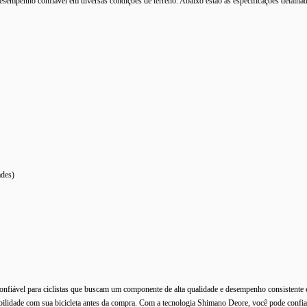
desempenho confiável em diversas condições de terreno. Abaixo estão as especificações detalhad
ades)
ável para ciclistas que buscam um componente de alta qualidade e desempenho consistente 
tibilidade com sua bicicleta antes da compra. Com a tecnologia Shimano Deore, você pode confi