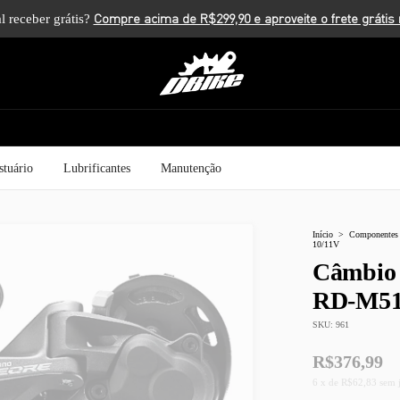
l receber grátis?
stuário
Lubrificantes
Manutenção
Início
>
Componentes
10/11V
Câmbio 
RD-M51
SKU:
961
R$376,99
6
x
de
R$62,83
sem 