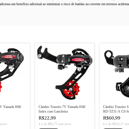
iciona um benefício adicional ao minimizar o risco de batidas na corrente em terrenos acident
 7V Yamada H60
Câmbio Traseiro 7V Yamada H40
Câmbio Traseiro 
Index com Gancheira
RD-TZ31-A GS 6
R$22,99
R$60,99
juros
4
x
de
R$5,75
sem juros
6
x
de
R$10,17
sem