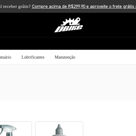
l receber grátis?
stuário
Lubrificantes
Manutenção