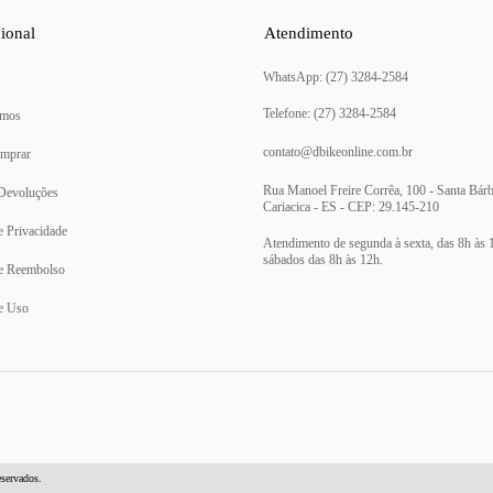
cional
Atendimento
(27) 3284-2584
mos
contato@dbikeonline.com.br
mprar
Rua Manoel Freire Corrêa, 100 - Santa Bárb
 Devoluções
Cariacica - ES - CEP: 29.145-210
de Privacidade
de Reembolso
e Uso
eservados.