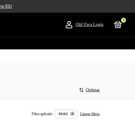
0
Olá!
Faça Login
Ordenar
Filtro aplicado:
Limpar filtros
Motul