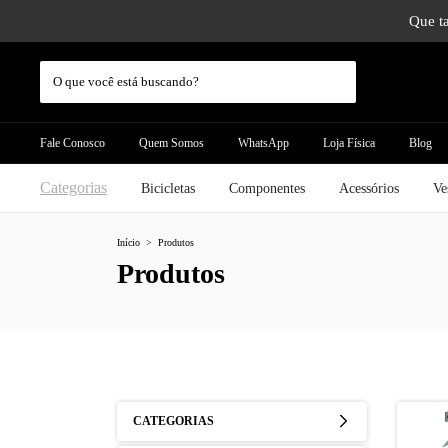
Que ta
Fale Conosco
Quem Somos
WhatsApp
Loja Física
Blog
Categorias
Bicicletas
Componentes
Acessórios
Ve
Início
>
Produtos
Produtos
CATEGORIAS