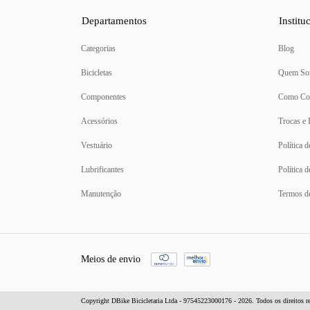
Departamentos
Institu
Categorias
Blog
Bicicletas
Quem So
Componentes
Como Co
Acessórios
Trocas e
Vestuário
Política 
Lubrificantes
Política 
Manutenção
Termos d
Meios de envio
Copyright DBike Bicicletaria Ltda - 97545223000176 - 2026. Todos os direitos r