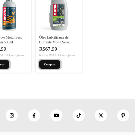
ike Motul Seco
Óleo Lubrificante de
an 500ml
Corrente Motul Seco
100ml
,99
R$67,99
$13,33
sem juros
6
x
de
R$11,33
sem juros