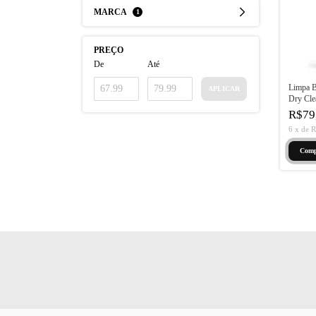
MARCA
1
PREÇO
De
Até
Limpa B
APLICAR
Dry Cle
R$79
6
x
de
R